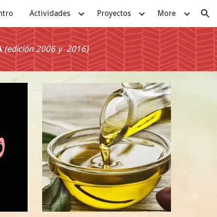
ntro
Actividades
Proyectos
More
ion
 
(edición 2006 y  2016)